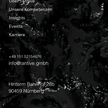
Über Tantive
Unsere Kompetenzen
Insights
Events
Karriere
KONTAKT
+49 151 52154676
info@tantive.gmbh
ADRESSE
Hinterm Bahnhof 28b
90459 Nürnberg