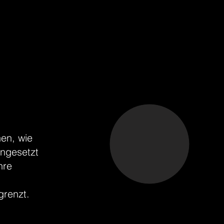
hen, wie
ingesetzt
hre
grenzt.