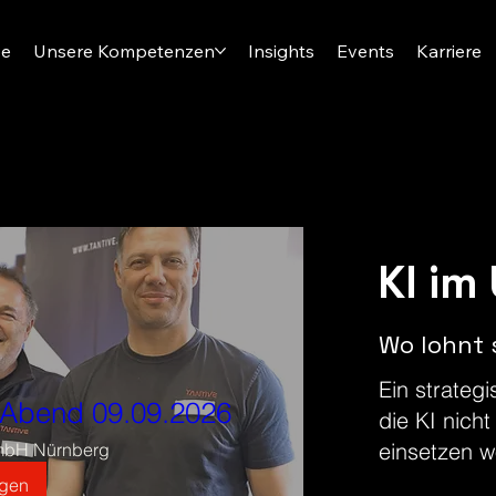
ve
Unsere Kompetenzen
Insights
Events
Karriere
KI im
Wo lohnt 
Ein strateg
I-Abend 09.09.2026
die KI nich
einsetzen w
mbH Nürnberg
agen