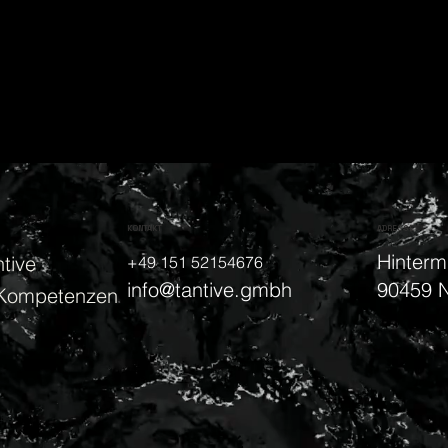
KONTAKT
ADRESSE
Hinterm
tive
+49 151 52154676
90459 
info@tantive.gmbh
Kompetenzen