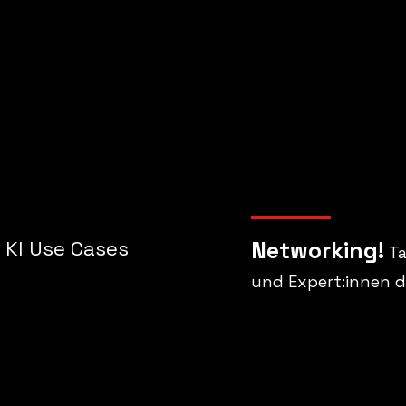
 KI Use Cases
Networking!
T
und Expert:innen 