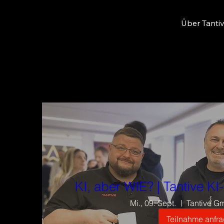
Über Tanti
KI, aber WIE? | Tantive K
Mi., 09. Sept.
Tantive G
Teilnahme anfr