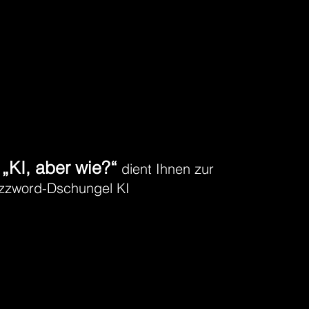
„KI, aber wie?“
:
dient Ihnen zur
uzzword-Dschungel KI