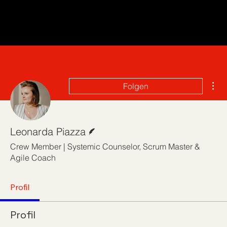
Wei
Folgen
Autor
Leonarda Piazza
Crew Member | Systemic Counselor, Scrum Master &
Agile Coach
Profil
Profil