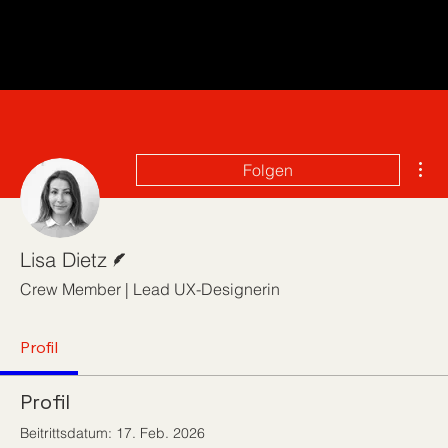
Wei
Folgen
Autor
Lisa Dietz
Crew Member | Lead UX-Designerin
Profil
Profil
Beitrittsdatum: 17. Feb. 2026