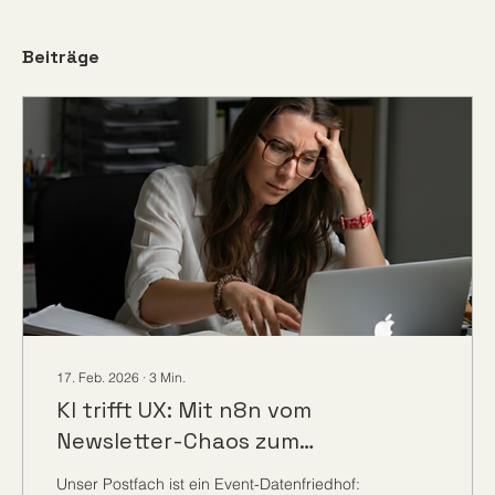
Beiträge
17. Feb. 2026
∙
3
Min.
KI trifft UX: Mit n8n vom
Newsletter-Chaos zum
strukturierten Event-Digest
Unser Postfach ist ein Event-Datenfriedhof: