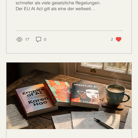
schneller als viele gesetzliche Regelungen.
Der EU AI Act gilt als eine der weltweit
wichtigsten Vorgaben für den Umgang mit
KI-Systemen. Ziel der Regulierung ist es,
Risiken wie Diskriminierung, Intransparenz
oder Manipulation durch KI besser
kontrollierbar zu machen.
17
0
2