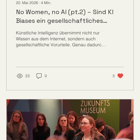
20. Mai 2026
∙
4
Min.
No Women, no AI (pt.2) – Sind KI
Biases ein gesellschaftliches
Problem?
Künstliche Intelligenz übernimmt nicht nur
Wissen aus dem Internet, sondern auch
gesellschaftliche Vorurteile. Genau dadurch
entstehen sogenannte Biases: Verzerrungen
in KI-Systemen, die bestimmte Gruppen
bevorzugen, stereotype Rollenbilder
verstärken oder politische Perspektiven
einseitig darstellen können. Wie entsteht KI
23
0
3
Bias, warum spielen Trainingsdaten eine
zentrale Rolle und weshalb ist das
gesellschaftlich relevant.