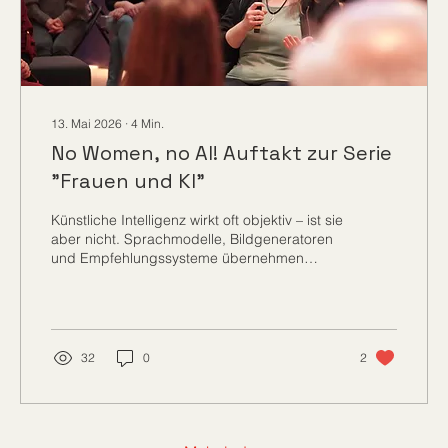
13. Mai 2026
∙
4
Min.
No Women, no AI! Auftakt zur Serie
"Frauen und KI"
Künstliche Intelligenz wirkt oft objektiv – ist sie
aber nicht. Sprachmodelle, Bildgeneratoren
und Empfehlungssysteme übernehmen
gesellschaftliche Muster aus ihren
Trainingsdaten. Dadurch entstehen
sogenannte Biases: Verzerrungen, die
bestimmte Gruppen benachteiligen oder
stereotype Rollenbilder verstärken.
32
0
2
Besonders Frauen und Minderheiten sind
davon betroffen.