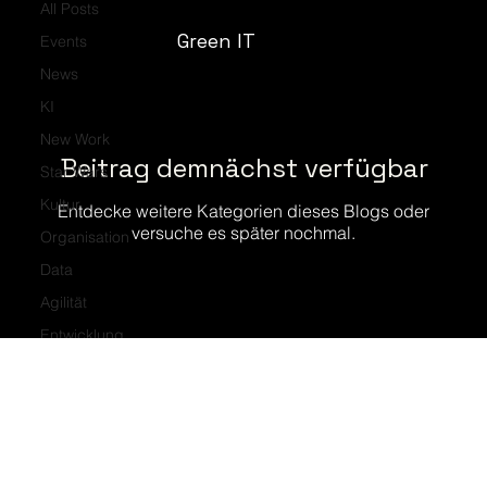
All Posts
Green IT
Events
News
KI
New Work
Beitrag demnächst verfügbar
Star Wars
Kultur
Entdecke weitere Kategorien dieses Blogs oder
versuche es später nochmal.
Organisation
Data
Agilität
Entwicklung
Technologie
Transformation
Beratung
Community